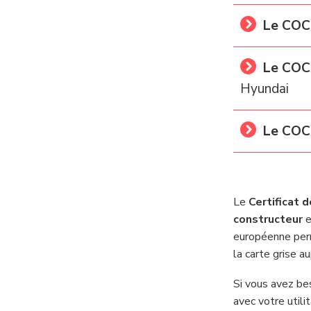
Le COC
Le COC
Hyundai
Le COC
Le
Certificat 
constructeur
e
européenne perm
la carte grise a
Si vous avez bes
avec votre utili