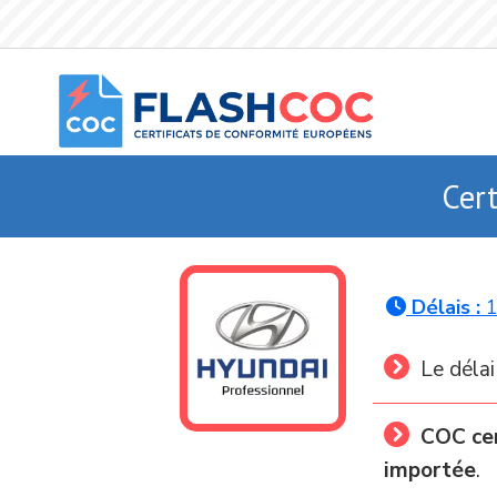
Aller au contenu principal
Cer
Délais :
1
Le délai
COC cer
importée
.