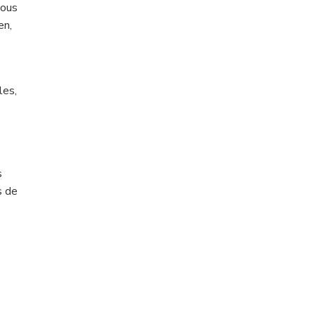
nous
en,
les,
s
s de