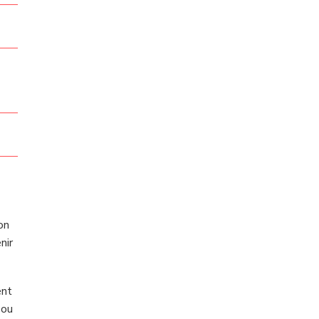
on
nir
ent
 ou