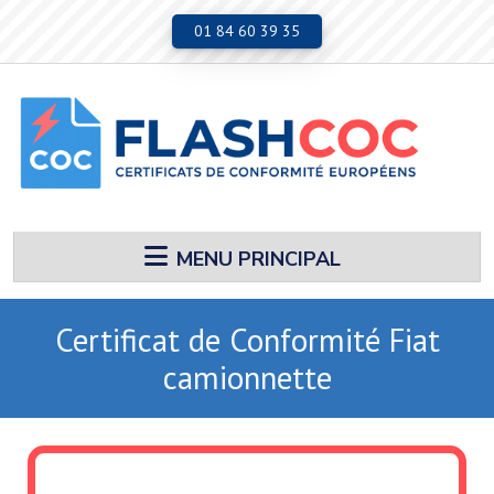
Aller au contenu principal
01 84 60 39 35
MENU PRINCIPAL
Certificat de Conformité Fiat
camionnette